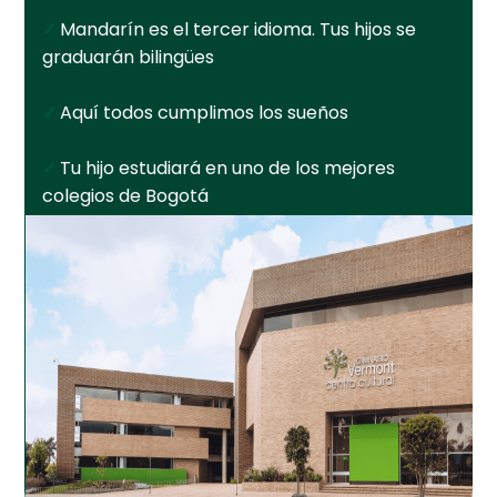
hijo
el
Mandarín es el tercer idioma. Tus hijos se
menú
Centro cultural
graduarán bilingües
hijo
Planetario y Observatorio
Aquí todos cumplimos los sueños
Expan
Accesos Rápidos
Tu hijo estudiará en uno de los mejores
el
colegios de Bogotá
menú
hijo