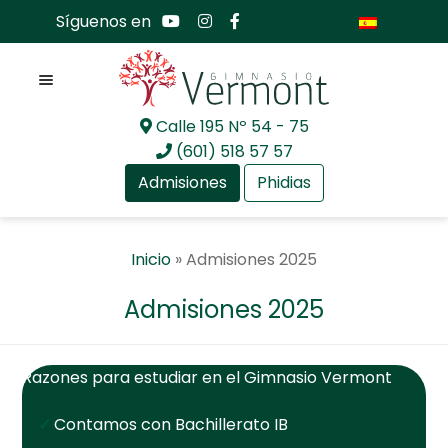
Síguenos en
Menú
Calle 195 Nº 54 - 75
Ir
Ir
(601) 518 57 57
a
al
Admisiones
Phidias
la
contenido
navegación
Expan
Nosotros
Inicio
»
Admisiones 2025
el
menú
Expan
Mundo académico
Admisiones 2025
hijo
el
menú
Expan
Bachillerato Internacional
hijo
el
Razones para estudiar en el Gimnasio Vermont
menú
Expan
Actualidad
hijo
el
Contamos con Bachillerato IB
menú
Expan
Comunidad GV