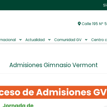
S
Calle 195 Nº 5
Ir
Ir
a
al
la
contenido
ernacional
Actualidad
Comunidad GV
Centro c
navegación
Admisiones Gimnasio Vermont