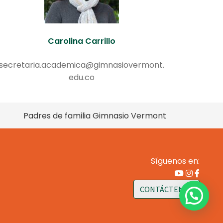
Carolina Carrillo
secretaria.academica@gimnasiovermont.
edu.co
Padres de familia Gimnasio Vermont
Síguenos en:
CONTÁCTENOS