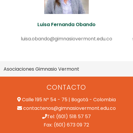
Luisa Fernanda Obando
luisa.obando@gimnasiovermont.edu.co
Asociaciones Gimnasio Vermont
CONTACTO
Calle 195 Nº 54 - 75 | Bogotá - Colombia
contactenos@gimnasiovermont.edu.co
Tel: (601) 518 57 57
Fax: (601) 673 09 72