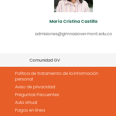
María Cristina Castilla
admisiones@gimnasiovermont.edu.co
Comunidad GV
Política de tratamiento de la información
personal
Aviso de privacidad
Preguntas Frecuentes
Aula virtual
Pagos en línea