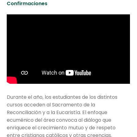
Servicios educativos
Confirmaciones
Expan
Bachillerato Internacional
el
menú
Expan
Actualidad
hijo
el
menú
Expan
Comunidad GV
hijo
el
menú
Centro cultural
hijo
Planetario y Observatorio
Expan
Accesos Rápidos
Durante el año, los estudiantes de los distintos
el
cursos acceden al Sacramento de la
menú
Reconciliación y a la Eucaristía. El enfoque
hijo
ecuménico del área convoca al diálogo que
enriquece el crecimiento mutuo y de respeto
entre cristianos católicos y otras creencias.