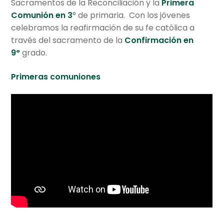
Sacramentos de la Reconciliación y la
Primera
Comunión en 3
° de primaria. Con los jóvenes
Artes Plásticas
celebramos la reafirmación de su fe católica a
través del sacramento de la
Confirmación en
Danzas
9°
grado.
Música
Primeras comuniones
Educación Física
Investigación y desarrollo profesional
Salidas pedagógicas
Apoyo escolar
Extracurriculares en el Gimnasio Vermont