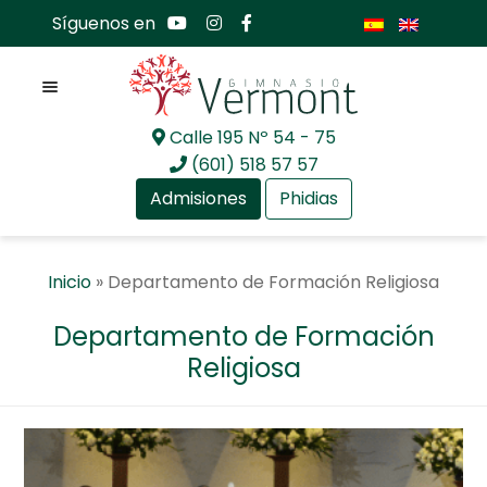
Síguenos en
Menú
Calle 195 Nº 54 - 75
Ir
Ir
(601) 518 57 57
a
al
Admisiones
Phidias
la
contenido
navegación
Expan
Nosotros
Inicio
»
Departamento de Formación Religiosa
el
menú
Expan
Mundo académico
Departamento de Formación
hijo
el
Religiosa
menú
Expan
Programas y departamentos
hijo
el
menú
Preescolar GV
hijo