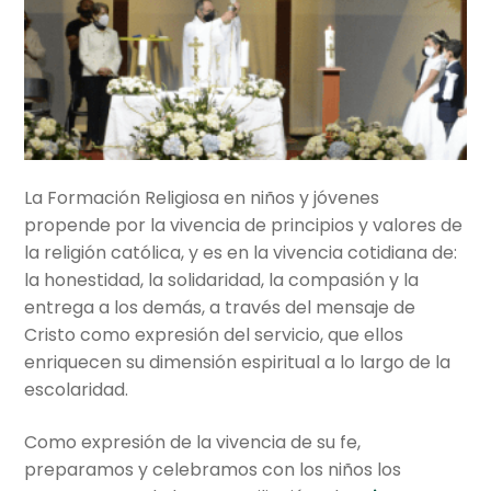
Ciencias Sociales
Ciencias Naturales
Español y Literatura
Matemáticas
La Formación Religiosa en niños y jóvenes
propende por la vivencia de principios y valores de
Inglés
la religión católica, y es en la vivencia cotidiana de:
la honestidad, la solidaridad, la compasión y la
Mandarín
entrega a los demás, a través del mensaje de
Cristo como expresión del servicio, que ellos
Filosofía
enriquecen su dimensión espiritual a lo largo de la
escolaridad.
Tecnologías de Información
Como expresión de la vivencia de su fe,
Formación Religiosa
preparamos y celebramos con los niños los