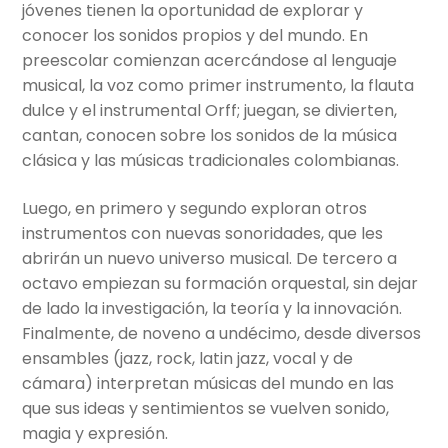
jóvenes tienen la oportunidad de explorar y
Artes Plásticas
conocer los sonidos propios y del mundo. En
preescolar comienzan acercándose al lenguaje
Danzas
musical, la voz como primer instrumento, la flauta
dulce y el instrumental Orff; juegan, se divierten,
cantan, conocen sobre los sonidos de la música
Música
clásica y las músicas tradicionales colombianas.
Educación Física
Luego, en primero y segundo exploran otros
instrumentos con nuevas sonoridades, que les
Investigación y desarrollo profesional
abrirán un nuevo universo musical. De tercero a
octavo empiezan su formación orquestal, sin dejar
Salidas pedagógicas
de lado la investigación, la teoría y la innovación.
Finalmente, de noveno a undécimo, desde diversos
Apoyo escolar
ensambles (jazz, rock, latin jazz, vocal y de
cámara) interpretan músicas del mundo en las
Extracurriculares en el Gimnasio Vermont
que sus ideas y sentimientos se vuelven sonido,
magia y expresión.