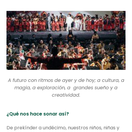
Ciencias Sociales
Ciencias Naturales
Español y Literatura
Matemáticas
Inglés
Mandarín
A futuro con ritmos de ayer y de hoy; a cultura, a
magia, a exploración, a grandes sueño y a
Filosofía
creatividad.
Tecnologías de Información
¿Qué nos hace sonar así?
Formación Religiosa
De prekínder a undécimo, nuestros niños, niñas y