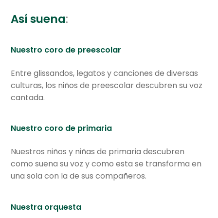
Servicios educativos
Así suena
:
Expan
Bachillerato Internacional
el
Nuestro coro de preescolar
menú
Expan
Actualidad
hijo
el
Entre glissandos, legatos y canciones de diversas
menú
Expan
Comunidad GV
culturas, los niños de preescolar descubren su voz
hijo
el
cantada.
menú
Centro cultural
hijo
Planetario y Observatorio
Nuestro coro de primaria
Expan
Nuestros niños y niñas de primaria descubren
Accesos Rápidos
el
como suena su voz y como esta se transforma en
menú
una sola con la de sus compañeros.
hijo
Nuestra orquesta