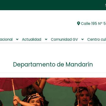
Calle 195 Nº 5
Ir
Ir
a
al
la
contenido
nacional
Actualidad
Comunidad GV
Centro cul
navegación
Departamento de Mandarín