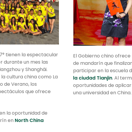
7° tienen la espectacular
El Gobierno chino ofrece
er durante un mes las
de mandarín que finalizan
, Hangzhou y Shanghái.
participar en la escuela 
e la cultura china como La
la ciudad Tianjin
. Al ter
io de Verano, los
oportunidades de aplicar
spectáculos que ofrece
una universidad en China.
en la oportunidad de
rín en
North China