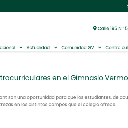
Calle 195 Nº 5
Ir
Ir
a
al
la
contenido
nacional
Actualidad
Comunidad GV
Centro cul
navegación
xtracurriculares en el Gimnasio Vermo
ont son una oportunidad para que los estudiantes, de acu
trezas en los distintos campos que el colegio ofrece.