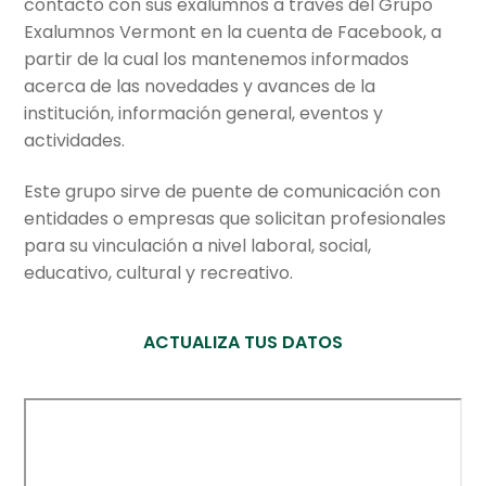
contacto con sus exalumnos a través del Grupo
hijo
el
Exalumnos Vermont en la cuenta de Facebook, a
menú
Profesores
partir de la cual los mantenemos informados
hijo
acerca de las novedades y avances de la
Consejo de Padres
institución, información general, eventos y
actividades.
Exalumnos
Este grupo sirve de puente de comunicación con
entidades o empresas que solicitan profesionales
Asopadres
para su vinculación a nivel laboral, social,
educativo, cultural y recreativo.
FonVermont
Asociaciones
ACTUALIZA TUS DATOS
Centro cultural
Planetario y Observatorio