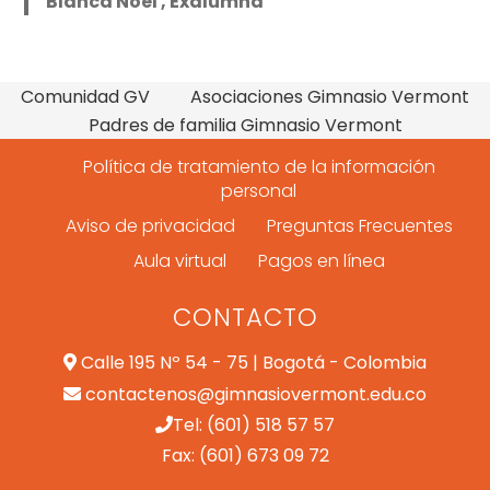
Blanca Noel , Exalumna
Comunidad GV
Asociaciones Gimnasio Vermont
Padres de familia Gimnasio Vermont
Política de tratamiento de la información
personal
Aviso de privacidad
Preguntas Frecuentes
Aula virtual
Pagos en línea
CONTACTO
Calle 195 Nº 54 - 75 | Bogotá - Colombia
contactenos@gimnasiovermont.edu.co
Tel: (601) 518 57 57
Fax: (601) 673 09 72