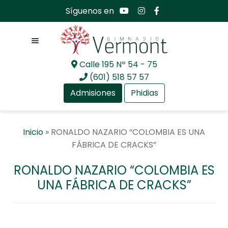
Síguenos en
Menú
Calle 195 Nº 54 - 75
Ir
Ir
(601) 518 57 57
a
al
Admisiones
Phidias
la
contenido
navegación
Expandir
Nosotros
Inicio
»
RONALDO NAZARIO “COLOMBIA ES UNA
el
FÁBRICA DE CRACKS”
menú
Expandir
Mundo académico
hijo
el
RONALDO NAZARIO “COLOMBIA ES
menú
Expandir
Bachillerato Internacional
UNA FÁBRICA DE CRACKS”
hijo
el
menú
Expandir
Actualidad
hijo
el
menú
Expandir
Comunidad GV