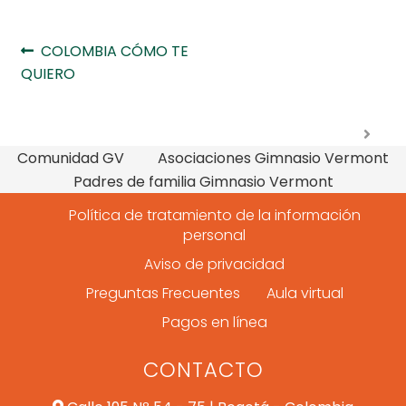
Navegación
Anterior:
COLOMBIA CÓMO TE
QUIERO
de
entradas
Comunidad GV
Asociaciones Gimnasio Vermont
Padres de familia Gimnasio Vermont
Política de tratamiento de la información
personal
Aviso de privacidad
Preguntas Frecuentes
Aula virtual
Pagos en línea
CONTACTO