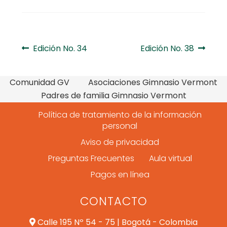
Navegación
Anterior:
Siguiente:
Edición No. 34
Edición No. 38
de
Comunidad GV
Asociaciones Gimnasio Vermont
entradas
Padres de familia Gimnasio Vermont
Política de tratamiento de la información
personal
Aviso de privacidad
Preguntas Frecuentes
Aula virtual
Pagos en línea
CONTACTO
Calle 195 Nº 54 - 75 | Bogotá - Colombia