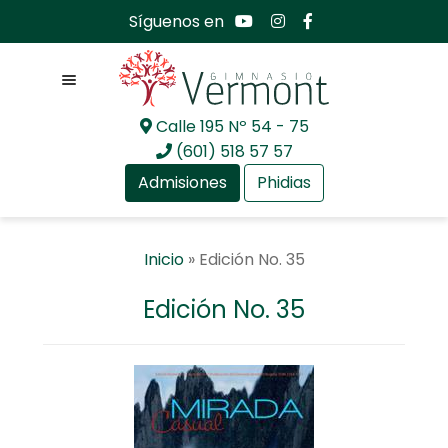
Síguenos en
Menú
Calle 195 Nº 54 - 75
Ir
Ir
(601) 518 57 57
a
al
Admisiones
Phidias
la
contenido
navegación
Expandir
Nosotros
Inicio
»
Edición No. 35
el
menú
Expandir
Mundo académico
Edición No. 35
hijo
el
menú
Expandir
Bachillerato Internacional
hijo
el
menú
Expandir
Actualidad
hijo
el
menú
Expandir
Comunidad GV