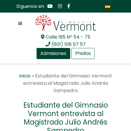
Síguenos en
Menú
Calle 195 Nº 54 - 75
Ir
Ir
(601) 518 57 57
a
al
Admisiones
Phidias
la
contenido
navegación
Expandir
Nosotros
Inicio
»
Estudiante del Gimnasio Vermont
el
entrevista al Magistrado Julio Andrés
menú
Expandir
Mundo académico
Sampedro
hijo
el
menú
Expandir
Bachillerato Internacional
Estudiante del Gimnasio
hijo
el
Vermont entrevista al
menú
Expandir
Actualidad
Magistrado Julio Andrés
hijo
el
menú
Expandir
Sampedro
Comunidad GV