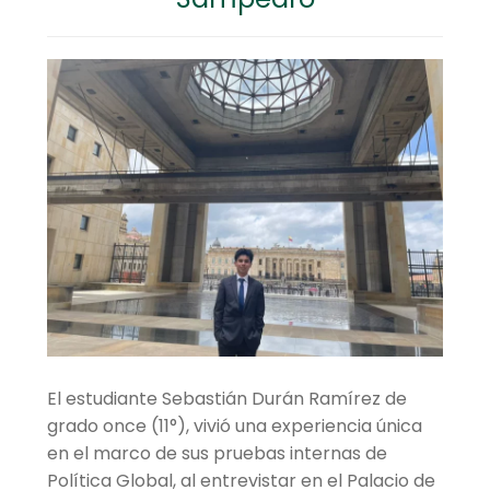
hijo
el
menú
Centro cultural
hijo
Planetario y Observatorio
Expandir
Accesos Rápidos
el
menú
hijo
El estudiante Sebastián Durán Ramírez de
grado once (11°), vivió una experiencia única
en el marco de sus pruebas internas de
Política Global, al entrevistar en el Palacio de