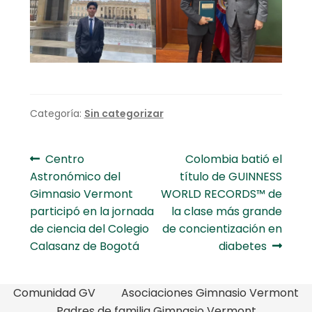
Categoría:
Sin categorizar
Navegación
Anterior:
Siguiente:
Centro
Colombia batió el
Astronómico del
título de GUINNESS
de
Gimnasio Vermont
WORLD RECORDS™ de
entradas
participó en la jornada
la clase más grande
de ciencia del Colegio
de concientización en
Calasanz de Bogotá
diabetes
Comunidad GV
Asociaciones Gimnasio Vermont
Padres de familia Gimnasio Vermont