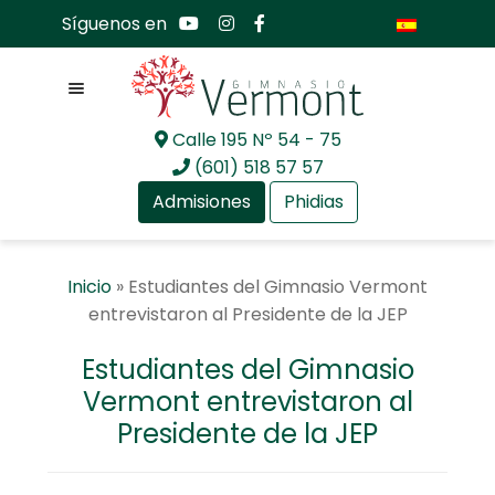
Síguenos en
Menú
Calle 195 Nº 54 - 75
Ir
Ir
(601) 518 57 57
a
al
Admisiones
Phidias
la
contenido
navegación
Expandir
Nosotros
Inicio
»
Estudiantes del Gimnasio Vermont
el
entrevistaron al Presidente de la JEP
menú
Expandir
Mundo académico
hijo
el
Estudiantes del Gimnasio
menú
Expandir
Bachillerato Internacional
Vermont entrevistaron al
hijo
el
Presidente de la JEP
menú
Expandir
Actualidad
hijo
el
menú
Expandir
Comunidad GV