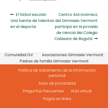
Navegación
Anterior:
Siguiente:
El fútbol escolar:
Centro Astronómico
Una fuente de talentos
del Gimnasio Vermont
de
en el deporte
participó en la jornada
entradas
de ciencia del Colegio
Calasanz de Bogotá
Comunidad GV
Asociaciones Gimnasio Vermont
Padres de familia Gimnasio Vermont
Política de tratamiento de la información
personal
Aviso de privacidad
Preguntas Frecuentes
Aula virtual
Pagos en línea