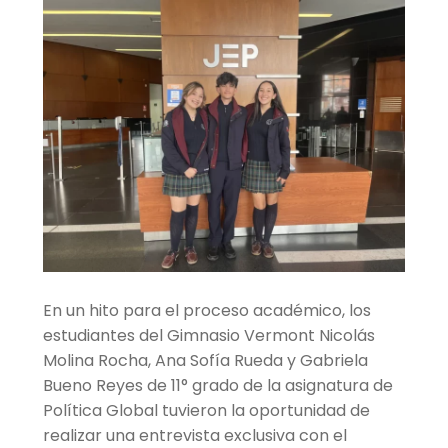
hijo
el
menú
Centro cultural
hijo
Planetario y Observatorio
Expandir
Accesos Rápidos
el
menú
hijo
En un hito para el proceso académico, los
estudiantes del Gimnasio Vermont Nicolás
Molina Rocha, Ana Sofía Rueda y Gabriela
Bueno Reyes de 11° grado de la asignatura de
Política Global tuvieron la oportunidad de
realizar una entrevista exclusiva con el