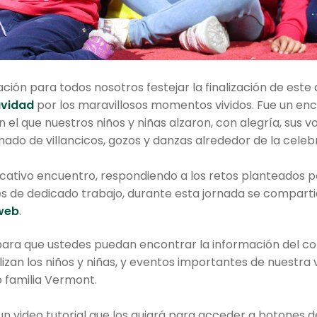
ión para todos nosotros festejar la finalización de este
avidad
por los maravillosos momentos vividos. Fue un enc
 el que nuestros niños y niñas alzaron, con alegría, sus 
ado de villancicos, gozos y danzas alrededor de la celebr
icativo encuentro, respondiendo a los retos planteados po
ses de dedicado trabajo, durante esta jornada se compart
web
.
para que ustedes puedan encontrar la información del col
lizan los niños y niñas, y eventos importantes de nuestra
 familia Vermont.
n video tutorial que los guiará para acceder a botones de