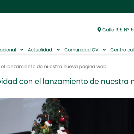
Calle 195 Nº 5
Ir
Ir
a
al
la
contenido
nacional
Actualidad
Comunidad GV
Centro cul
navegación
 el lanzamiento de nuestra nueva página web
vidad con el lanzamiento de nuestra