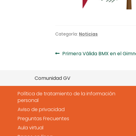
Categoría:
Noticias
Navegación
Anterior:
Primera Válida BMX en el Gim
de
entradas
Comunidad GV
Política de tratamiento de la información
personal
Aviso de privacidad
Preguntas Frecuentes
Aula virtual