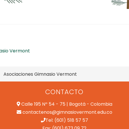
nasio Vermont
Asociaciones Gimnasio Vermont
CONTACTO
Calle 195 Nº 54 - 75 | Bogotá - Colombia
contactenos@gimnasiovermont.edu.co
Tel: (601) 518 57 57
Fax: (601) 673 09 72