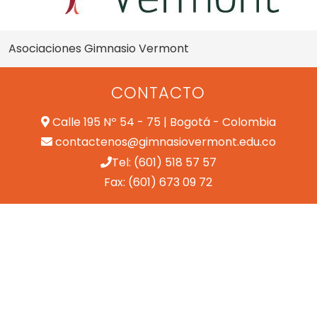
Asociaciones Gimnasio Vermont
CONTACTO
Calle 195 Nº 54 - 75 | Bogotá - Colombia
contactenos@gimnasiovermont.edu.co
Tel: (601) 518 57 57
Fax: (601) 673 09 72