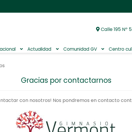
Calle 195 Nº 5
Ir
Ir
a
al
la
contenido
nacional
Actualidad
Comunidad GV
Centro cul
navegación
os
Gracias por contactarnos
ontactar con nosotros! Nos pondremos en contacto cont