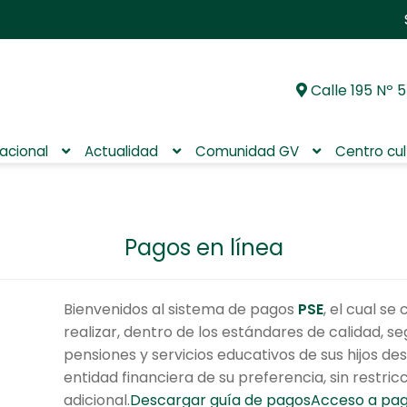
Calle 195 Nº 5
Ir
Ir
a
al
la
contenido
nacional
Actualidad
Comunidad GV
Centro cul
navegación
Pagos en línea
Bienvenidos al sistema de pagos
PSE
, el cual s
realizar, dentro de los estándares de calidad, s
pensiones y servicios educativos de sus hijos des
entidad financiera de su preferencia, sin restric
adicional.
Descargar guía de pagos
Acceso a pag