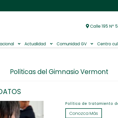
Calle 195 Nº 5
Ir
Ir
a
al
la
contenido
nacional
Actualidad
Comunidad GV
Centro cul
navegación
Políticas del Gimnasio Vermont
 DATOS
Política de tratamiento d
Conozca Más