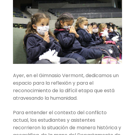
hijo
el
menú
Centro cultural
hijo
Planetario y Observatorio
Expandir
Accesos Rápidos
el
menú
hijo
Ayer, en el Gimnasio Vermont, dedicamos un
espacio para la reflexión y para el
reconocimiento de la difícil etapa que está
atravesando la humanidad.
Para entender el contexto del conflicto
actual, los estudiantes y asistentes
recorrieron la situación de manera histórica y