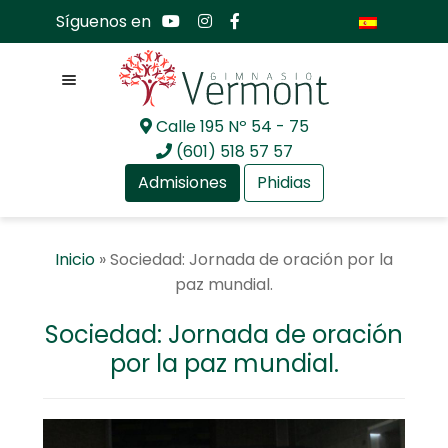
Síguenos en
Menú
Calle 195 Nº 54 - 75
Ir
Ir
(601) 518 57 57
a
al
Admisiones
Phidias
la
contenido
navegación
Expandir
Nosotros
Inicio
»
Sociedad: Jornada de oración por la
el
paz mundial.
menú
Expandir
Mundo académico
hijo
el
Sociedad: Jornada de oración
menú
Expandir
Bachillerato Internacional
por la paz mundial.
hijo
el
menú
Expandir
Actualidad
hijo
el
menú
Expandir
Comunidad GV