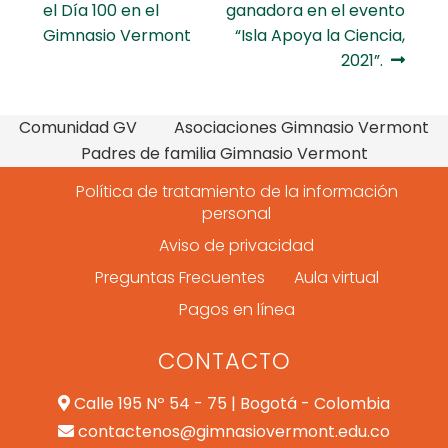
el Día 100 en el
ganadora en el evento
de
Gimnasio Vermont
“Isla Apoya la Ciencia,
entradas
2021”.
Comunidad GV
Asociaciones Gimnasio Vermont
Padres de familia Gimnasio Vermont
Política de tratamiento de la información
personal
Aviso de privacidad
Preguntas Frecuentes
Aula virtual
Pagos en línea
CONTACTO
Calle 195 Nº 54 - 75 | Bogotá - Colombia
contactenos@gimnasiovermont.edu.co