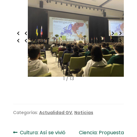
1 / 13
Categorías:
Actualidad GV
,
Noticias
Navegación
Anterior:
Siguiente:
Cultura: Así se vivió
Ciencia: Propuesta