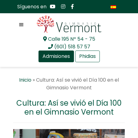
Síguenos en
Menú
Calle 195 Nº 54 - 75
Ir
Ir
(601) 518 57 57
a
al
Admisiones
Phidias
la
contenido
navegación
Expandir
Nosotros
Inicio
»
Cultura: Así se vivió el Día 100 en el
el
Gimnasio Vermont
menú
Expandir
Mundo académico
hijo
el
Cultura: Así se vivió el Día 100
menú
Expandir
Bachillerato Internacional
en el Gimnasio Vermont
hijo
el
menú
Expandir
Actualidad
hijo
el
menú
Expandir
Comunidad GV