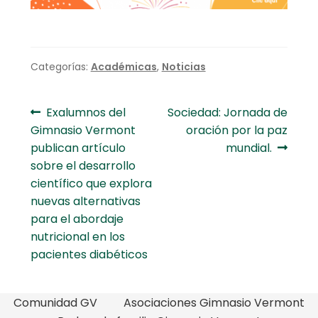
Categorías:
Académicas
,
Noticias
Navegación
Anterior:
Siguiente:
Exalumnos del
Sociedad: Jornada de
Gimnasio Vermont
oración por la paz
de
publican artículo
mundial.
entradas
sobre el desarrollo
científico que explora
nuevas alternativas
para el abordaje
nutricional en los
pacientes diabéticos
Comunidad GV
Asociaciones Gimnasio Vermont