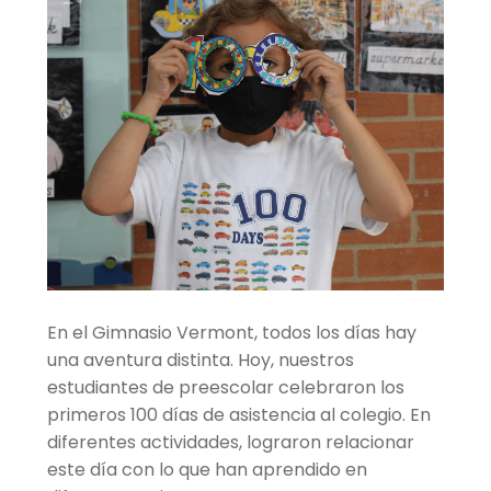
hijo
el
menú
Centro cultural
hijo
Planetario y Observatorio
Expandir
Accesos Rápidos
el
menú
hijo
En el Gimnasio Vermont, todos los días hay
una aventura distinta. Hoy, nuestros
estudiantes de preescolar celebraron los
primeros 100 días de asistencia al colegio. En
diferentes actividades, lograron relacionar
este día con lo que han aprendido en