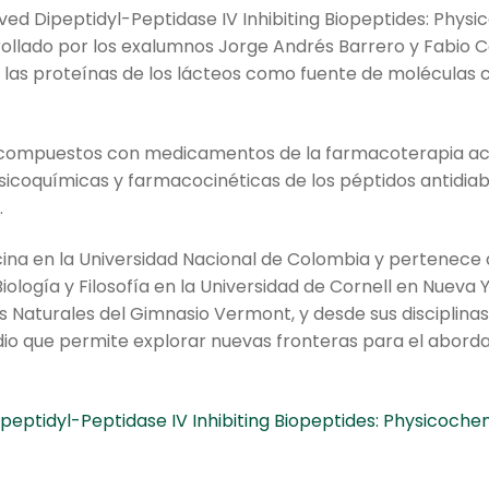
erived Dipeptidyl-Peptidase IV Inhibiting Biopeptides: Phy
rollado por los exalumnos Jorge Andrés Barrero y Fabio C
 las proteínas de los lácteos como fuente de moléculas 
 compuestos con medicamentos de la farmacoterapia actu
fisicoquímicas y farmacocinéticas de los péptidos antidiab
.
ina en la Universidad Nacional de Colombia y pertenece a
Biología y Filosofía en la Universidad de Cornell en Nueva 
 Naturales del Gimnasio Vermont, y desde sus disciplinas
io que permite explorar nuevas fronteras para el abordaj
Dipeptidyl-Peptidase IV Inhibiting Biopeptides: Physicoch