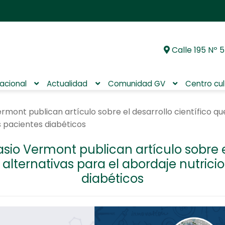
Calle 195 Nº 5
Ir
Ir
a
al
la
contenido
nacional
Actualidad
Comunidad GV
Centro cul
navegación
mont publican artículo sobre el desarrollo científico qu
s pacientes diabéticos
o Vermont publican artículo sobre el
alternativas para el abordaje nutricio
diabéticos