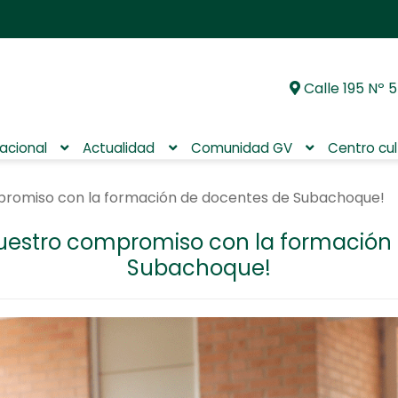
Calle 195 Nº 5
Ir
Ir
a
al
la
contenido
nacional
Actualidad
Comunidad GV
Centro cul
navegación
romiso con la formación de docentes de Subachoque!
estro compromiso con la formación 
Subachoque!