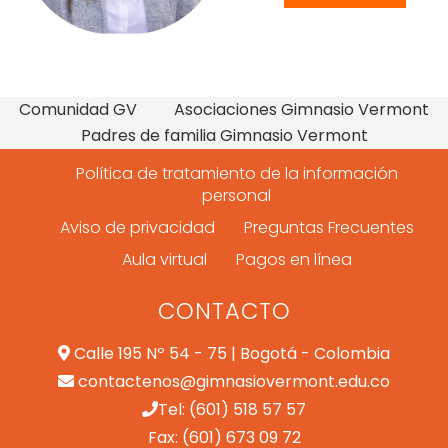
Comunidad GV
Asociaciones Gimnasio Vermont
Padres de familia Gimnasio Vermont
Política de tratamiento de la información
personal
Aviso de privacidad
Preguntas Frecuentes
Aula virtual
Pagos en línea
CONTACTO
Calle 195 Nº 54 - 75 | Bogotá - Colombia
contactenos@gimnasiovermont.edu.co
Tel: (601) 518 57 57
Fax: (601) 673 09 72