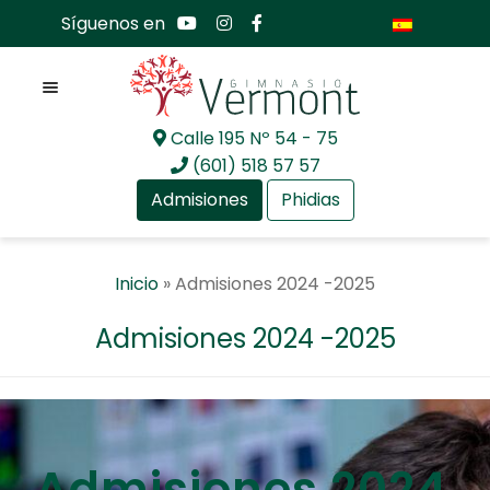
Síguenos en
Menú
Calle 195 Nº 54 - 75
Ir
Ir
(601) 518 57 57
a
al
Admisiones
Phidias
la
contenido
navegación
Expan
Nosotros
Inicio
»
Admisiones 2024 -2025
el
menú
Expan
Mundo académico
Admisiones 2024 -2025
hijo
el
menú
Expan
Bachillerato Internacional
hijo
el
menú
Expan
Actualidad
hijo
el
Admisiones 2024
menú
Expan
Comunidad GV