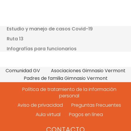
de
entradas
Estudio y manejo de casos Covid-19
Ruta 13
Infografías para funcionarios
Comunidad GV
Asociaciones Gimnasio Vermont
Padres de familia Gimnasio Vermont
Política de tratamiento de la información
personal
Aviso de privacidad
Preguntas Frecuentes
Aula virtual
Pagos en línea
CONTACTO