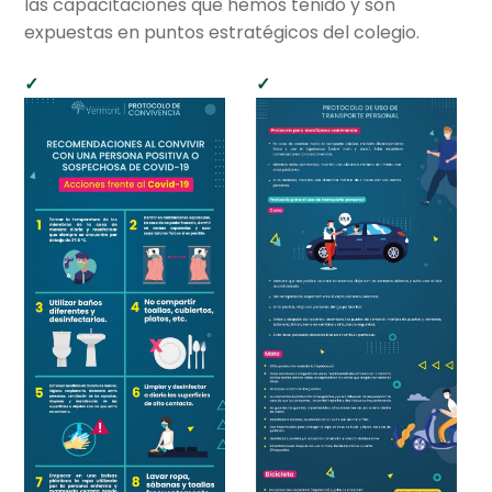
las capacitaciones que hemos tenido y son
hijo
el
expuestas en puntos estratégicos del colegio.
menú
Centro cultural
hijo
Planetario y Observatorio
Expan
Accesos Rápidos
el
menú
hijo