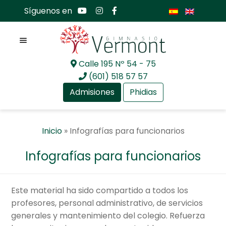
Síguenos en
Menú
Calle 195 Nº 54 - 75
Ir
Ir
(601) 518 57 57
a
al
Admisiones
Phidias
la
contenido
navegación
Expan
Nosotros
Inicio
»
Infografías para funcionarios
el
menú
Expan
Mundo académico
Infografías para funcionarios
hijo
el
menú
Expan
Bachillerato Internacional
hijo
el
Este material ha sido compartido a todos los
menú
Expan
Actualidad
profesores, personal administrativo, de servicios
hijo
el
generales y mantenimiento del colegio. Refuerza
menú
Expan
Comunidad GV