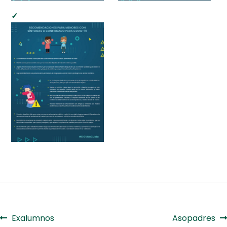
Navegación
Anterior:
Siguiente:
Exalumnos
Asopadres