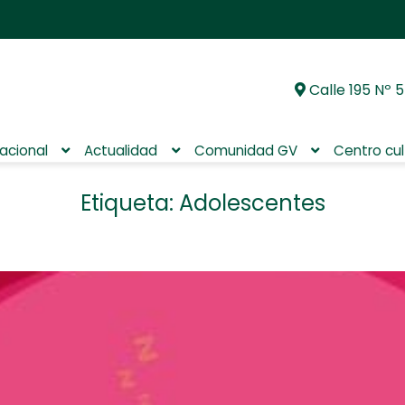
Calle 195 Nº 5
Ir
Ir
a
al
la
contenido
nacional
Actualidad
Comunidad GV
Centro cul
navegación
Etiqueta:
Adolescentes