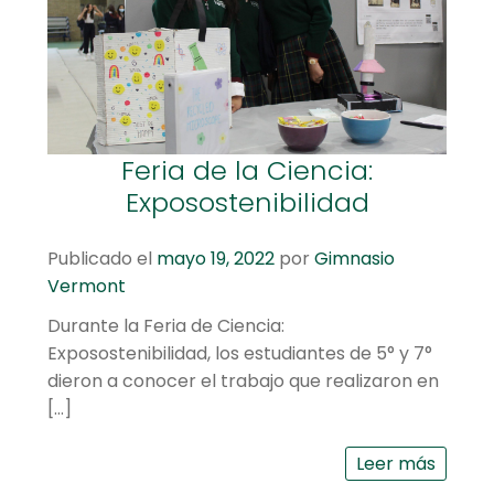
hijo
el
menú
Centro cultural
hijo
Planetario y Observatorio
Expandir
Accesos Rápidos
Feria de la Ciencia:
el
Exposostenibilidad
menú
hijo
Publicado el
mayo 19, 2022
por
Gimnasio
Vermont
Durante la Feria de Ciencia:
Exposostenibilidad, los estudiantes de 5° y 7°
dieron a conocer el trabajo que realizaron en
[…]
Leer más