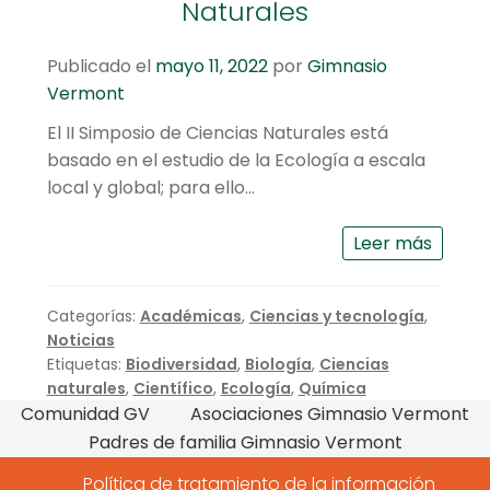
Naturales
Publicado el
mayo 11, 2022
por
Gimnasio
Vermont
El II Simposio de Ciencias Naturales está
basado en el estudio de la Ecología a escala
local y global; para ello…
Leer más
Categorías:
Académicas
,
Ciencias y tecnología
,
Noticias
Etiquetas:
Biodiversidad
,
Biología
,
Ciencias
naturales
,
Científico
,
Ecología
,
Química
Comunidad GV
Asociaciones Gimnasio Vermont
Padres de familia Gimnasio Vermont
Política de tratamiento de la información