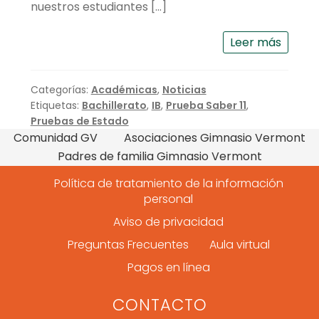
nuestros estudiantes […]
Leer más
Categorías:
Académicas
,
Noticias
Etiquetas:
Bachillerato
,
IB
,
Prueba Saber 11
,
Pruebas de Estado
Comunidad GV
Asociaciones Gimnasio Vermont
Padres de familia Gimnasio Vermont
Política de tratamiento de la información
personal
Aviso de privacidad
Preguntas Frecuentes
Aula virtual
Pagos en línea
CONTACTO