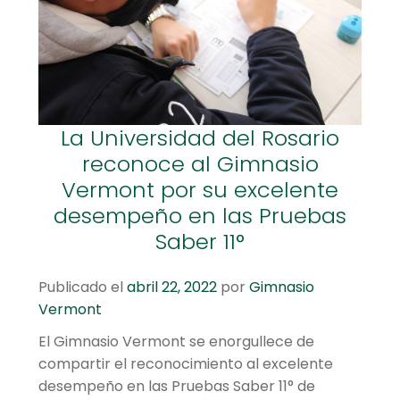
hijo
el
menú
Centro cultural
hijo
Planetario y Observatorio
Expandir
Accesos Rápidos
La Universidad del Rosario
el
reconoce al Gimnasio
menú
Vermont por su excelente
hijo
desempeño en las Pruebas
Saber 11°
Publicado el
abril 22, 2022
por
Gimnasio
Vermont
El Gimnasio Vermont se enorgullece de
compartir el reconocimiento al excelente
desempeño en las Pruebas Saber 11° de