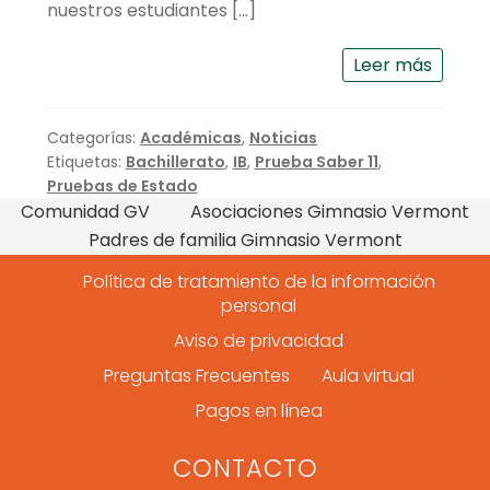
nuestros estudiantes […]
Leer más
Categorías:
Académicas
,
Noticias
Etiquetas:
Bachillerato
,
IB
,
Prueba Saber 11
,
Pruebas de Estado
Comunidad GV
Asociaciones Gimnasio Vermont
Padres de familia Gimnasio Vermont
Política de tratamiento de la información
personal
Aviso de privacidad
Preguntas Frecuentes
Aula virtual
Pagos en línea
CONTACTO