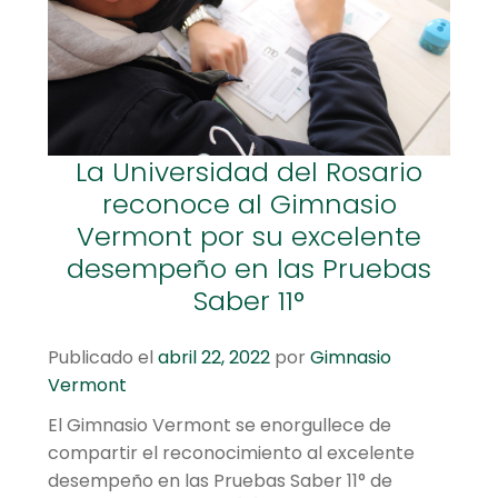
hijo
el
menú
Centro cultural
hijo
Planetario y Observatorio
Expandir
Accesos Rápidos
La Universidad del Rosario
el
reconoce al Gimnasio
menú
Vermont por su excelente
hijo
desempeño en las Pruebas
Saber 11°
Publicado el
abril 22, 2022
por
Gimnasio
Vermont
El Gimnasio Vermont se enorgullece de
compartir el reconocimiento al excelente
desempeño en las Pruebas Saber 11° de