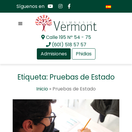
Síguenos en
Menú
Calle 195 Nº 54 - 75
Ir
Ir
(601) 518 57 57
a
al
Admisiones
Phidias
la
contenido
navegación
Expandir
Nosotros
Etiqueta:
Pruebas de Estado
el
menú
Expandir
Mundo académico
Inicio
»
Pruebas de Estado
hijo
el
menú
Expandir
Bachillerato Internacional
hijo
el
menú
Expandir
Actualidad
hijo
el
menú
Expandir
Comunidad GV