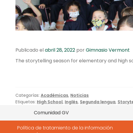
Publicado el
abril 28, 2022
por
Gimnasio Vermont
The storytelling season for elementary and high s
Categorías:
Académicas
,
Noticias
Etiquetas:
High School
,
Inglés
,
Segunda lengua
,
Storyte
Comunidad GV
Política de tratamiento de la información