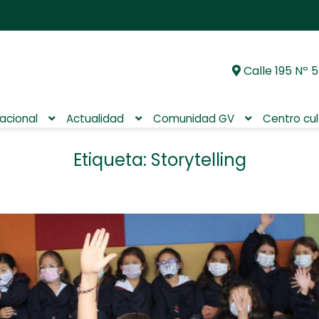
Calle 195 Nº 5
Ir
Ir
a
al
la
contenido
nacional
Actualidad
Comunidad GV
Centro cul
navegación
Etiqueta:
Storytelling