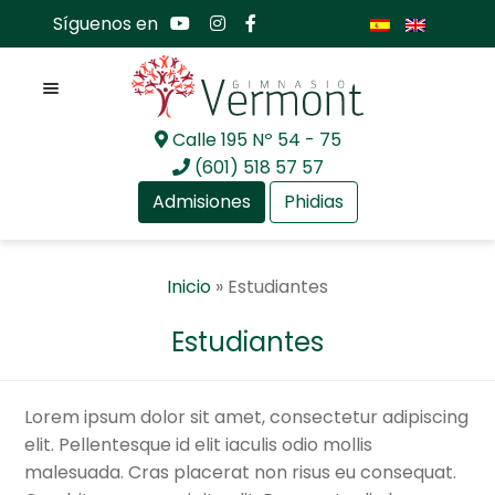
Síguenos en
Menú
Calle 195 Nº 54 - 75
Ir
Ir
(601) 518 57 57
a
al
Admisiones
Phidias
la
contenido
navegación
Expan
Nosotros
Inicio
»
Estudiantes
el
menú
Expan
Mundo académico
Estudiantes
hijo
el
menú
Expan
Bachillerato Internacional
hijo
el
Lorem ipsum dolor sit amet, consectetur adipiscing
menú
Expan
Actualidad
elit. Pellentesque id elit iaculis odio mollis
hijo
el
malesuada. Cras placerat non risus eu consequat.
menú
Expan
Comunidad GV