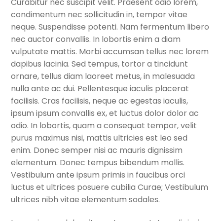
Curabitur nec suscipit velit. Praesent odio lorem,
hijo
el
condimentum nec sollicitudin in, tempor vitae
menú
Centro cultural
neque. Suspendisse potenti. Nam fermentum libero
hijo
nec auctor convallis. In lobortis enim a diam
Planetario y Observatorio
vulputate mattis. Morbi accumsan tellus nec lorem
dapibus lacinia. Sed tempus, tortor a tincidunt
Expan
Accesos Rápidos
ornare, tellus diam laoreet metus, in malesuada
el
nulla ante ac dui. Pellentesque iaculis placerat
menú
facilisis. Cras facilisis, neque ac egestas iaculis,
hijo
ipsum ipsum convallis ex, et luctus dolor dolor ac
odio. In lobortis, quam a consequat tempor, velit
purus maximus nisi, mattis ultricies est leo sed
enim. Donec semper nisi ac mauris dignissim
elementum. Donec tempus bibendum mollis.
Vestibulum ante ipsum primis in faucibus orci
luctus et ultrices posuere cubilia Curae; Vestibulum
ultrices nibh vitae elementum sodales.