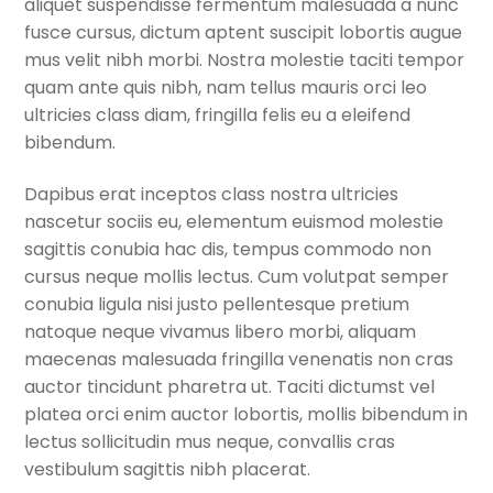
aliquet suspendisse fermentum malesuada a nunc
child
fusce cursus, dictum aptent suscipit lobortis augue
menu
Cultural Center
mus velit nibh morbi. Nostra molestie taciti tempor
quam ante quis nibh, nam tellus mauris orci leo
Expan
Quick Links
ultricies class diam, fringilla felis eu a eleifend
child
bibendum.
menu
Dapibus erat inceptos class nostra ultricies
nascetur sociis eu, elementum euismod molestie
sagittis conubia hac dis, tempus commodo non
cursus neque mollis lectus. Cum volutpat semper
conubia ligula nisi justo pellentesque pretium
natoque neque vivamus libero morbi, aliquam
maecenas malesuada fringilla venenatis non cras
auctor tincidunt pharetra ut. Taciti dictumst vel
platea orci enim auctor lobortis, mollis bibendum in
lectus sollicitudin mus neque, convallis cras
vestibulum sagittis nibh placerat.