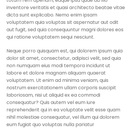
totam rem aperiam, eaque ipsa quae ab illo
inventore veritatis et quasi architecto beatae vitae
dicta sunt explicabo. Nemo enim ipsam
voluptatem quia voluptas sit aspernatur aut odit
aut fugit, sed quia consequuntur magni dolores eos
qui ratione voluptatem sequi nesciunt.
Neque porro quisquam est, qui dolorem ipsum quia
dolor sit amet, consectetur, adipisci velit, sed quia
non numquam eius modi tempora incidunt ut
labore et dolore magnam aliquam quaerat
voluptatem. Ut enim ad minima veniam, quis
nostrum exercitationem ullam corporis suscipit
laboriosam, nisi ut aliquid ex ea commodi
consequatur? Quis autem vel eum iure
reprehenderit qui in ea voluptate velit esse quam
nihil molestiae consequatur, vel illum qui dolorem
eum fugiat quo voluptas nulla pariatur