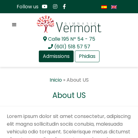
Follow us
Menu
Calle 195 Nº 54 - 75
Skip
Skip
(601) 518 57 57
to
to
Admissions
Phidias
navigation
content
Expan
About Us
Inicio
»
About US
child
menu
Expan
Academia
About US
child
menu
Expan
International Baccalaureate
child
Lorem ipsum dolor sit amet consectetur, adipiscing
menu
Expan
Current Events
elit magna sollicitudin sociis conubia, malesuada
child
vehicula odio torquent. Scelerisque metus dictumst
menu
Expan
GV Community