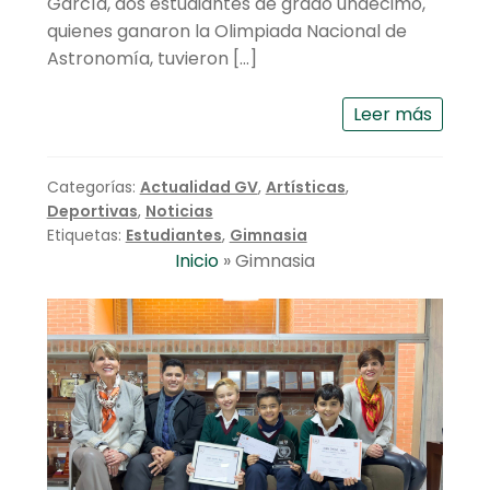
García, dos estudiantes de grado undécimo,
quienes ganaron la Olimpiada Nacional de
Astronomía, tuvieron […]
Leer más
Categorías:
Actualidad GV
,
Artísticas
,
Deportivas
,
Noticias
Etiquetas:
Estudiantes
,
Gimnasia
Inicio
»
Gimnasia