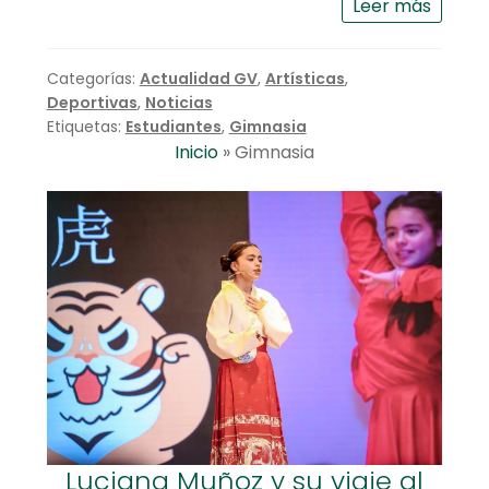
Leer más
Categorías:
Actualidad GV
,
Artísticas
,
Deportivas
,
Noticias
Etiquetas:
Estudiantes
,
Gimnasia
Inicio
»
Gimnasia
Luciana Muñoz y su viaje al