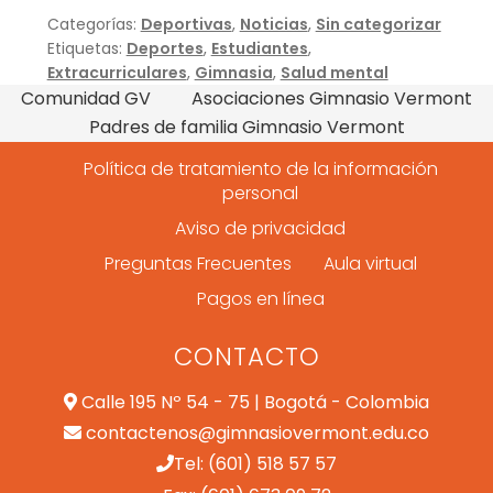
Categorías:
Deportivas
,
Noticias
,
Sin categorizar
Etiquetas:
Deportes
,
Estudiantes
,
Extracurriculares
,
Gimnasia
,
Salud mental
Comunidad GV
Asociaciones Gimnasio Vermont
Padres de familia Gimnasio Vermont
Política de tratamiento de la información
personal
Aviso de privacidad
Preguntas Frecuentes
Aula virtual
Pagos en línea
CONTACTO
Calle 195 Nº 54 - 75 | Bogotá - Colombia
contactenos@gimnasiovermont.edu.co
Tel: (601) 518 57 57