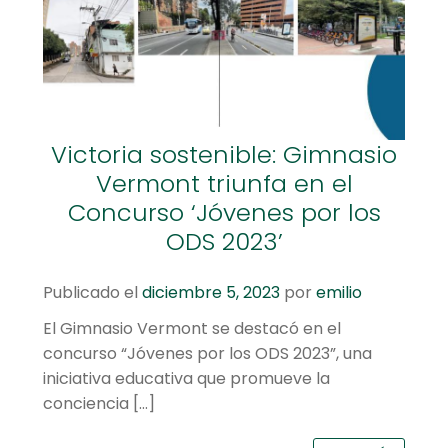
hijo
el
menú
Centro cultural
hijo
Planetario y Observatorio
Expandir
Accesos Rápidos
Victoria sostenible: Gimnasio
el
Vermont triunfa en el
menú
Concurso ‘Jóvenes por los
hijo
ODS 2023’
Publicado el
diciembre 5, 2023
por
emilio
El Gimnasio Vermont se destacó en el
concurso “Jóvenes por los ODS 2023”, una
iniciativa educativa que promueve la
conciencia […]