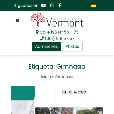
Síguenos en
Menú
Calle 195 Nº 54 - 75
Ir
Ir
(601) 518 57 57
a
al
Admisiones
Phidias
la
contenido
navegación
Expandir
Nosotros
Etiqueta:
Gimnasia
el
menú
Expandir
Mundo académico
Inicio
»
Gimnasia
hijo
el
menú
Expandir
Bachillerato Internacional
hijo
el
menú
Expandir
Actualidad
hijo
el
menú
Expandir
Comunidad GV